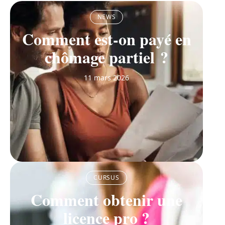
NEWS
Comment est-on payé en
chômage partiel ?
11 mars 2026
CURSUS
Comment obtenir une
licence pro ?