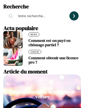
Recherche
Actu populaire
NEWS
Comment est-on payé en
chômage partiel ?
CURSUS
Comment obtenir une licence
pro ?
Article du moment
NEWS
5 métiers autour de la conduite de
voiture