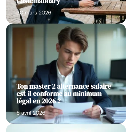
Castelnaudary
30 mars 2026
Ton master 2 alternance salaire
est-il conforme au minimum
légal en 2026 ?
5 avril 2026