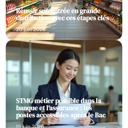
Réussir son entrée en grande
distribution avec ces étapes clés
20 juin 2026
STMG métier possible dans la
banque et l’assurance : les
postes accessibles après le Bac
19 juin 2026