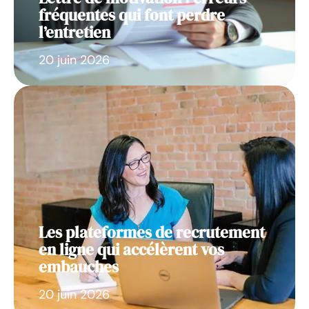
fréquentes qui font perdre
l’entretien
20 juin 2026
Les plateformes de recrutement
en ligne qui accélèrent vos
embauches
20 juin 2026