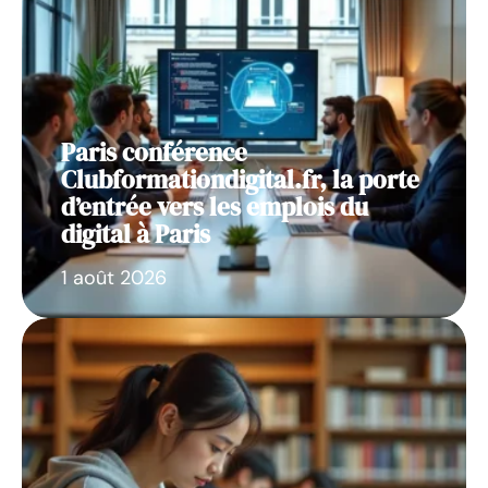
Paris conférence
Clubformationdigital.fr, la porte
d’entrée vers les emplois du
digital à Paris
1 août 2026