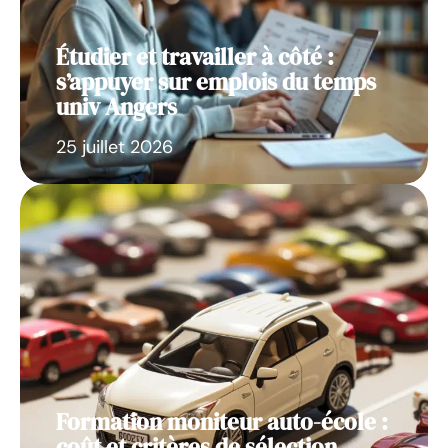
Étudier et travailler à côté :
s’appuyer sur emplois du temps
univ Angers
25 juillet 2026
Formation moniteur auto-école :
coût et critères de sélection