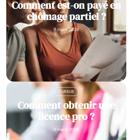
Comment est-on payé en
chômage partiel ?
11 mars 2026
CURSUS
Comment obtenir une
licence pro ?
11 mars 2026