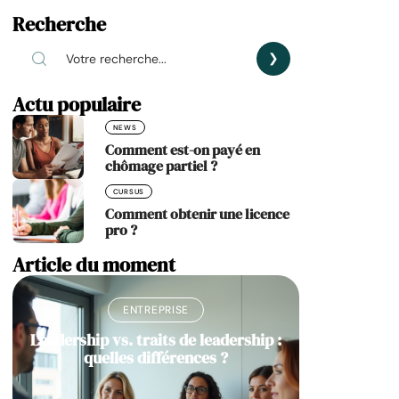
Recherche
Actu populaire
NEWS
Comment est-on payé en
chômage partiel ?
CURSUS
Comment obtenir une licence
pro ?
Article du moment
ENTREPRISE
Leadership vs. traits de leadership :
quelles différences ?