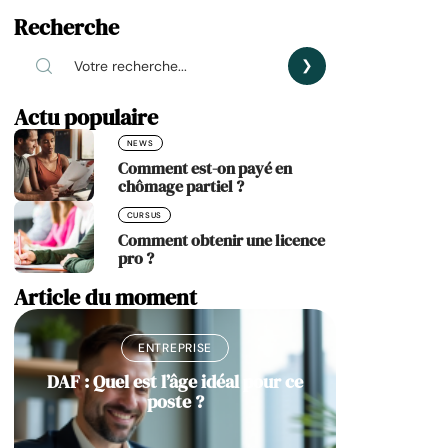
Recherche
Actu populaire
NEWS
Comment est-on payé en
chômage partiel ?
CURSUS
Comment obtenir une licence
pro ?
Article du moment
ENTREPRISE
DAF : Quel est l’âge idéal pour ce
poste ?