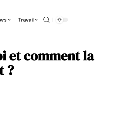
ws
Travail
oi et comment la
t ?