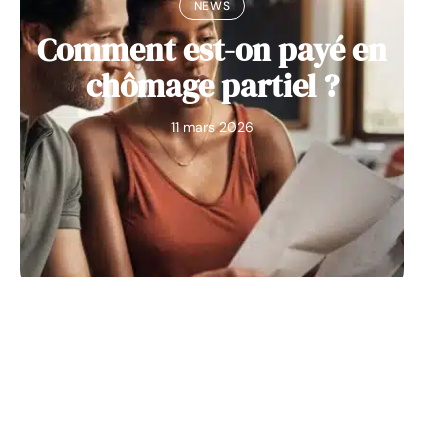
NEWS
Comment est-on payé en
chômage partiel ?
11 mars 2026
CURSUS
Comment obtenir une
licence pro ?
11 mars 2026